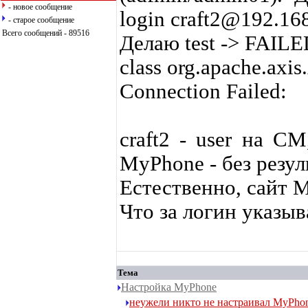
- новое сообщение
login craft2@192.16
- старое сообщение
Всего сообщений - 89516
Делаю test -> FAIL
class org.apache.axis
Connection Failed:
craft2 - user на С
MyPhone - без резул
Естественно, сайт M
Что за логин указыв
Тема
Настройка MyPhone
неужели никто не настраивал MyPhon