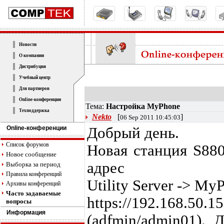
Новости
О компании
Дистрибуция
Учебный центр
Для партнеров
Online-конференции
Тема:
Настройка MyPhone
Техподдержка
Nekto
[
]
06 Sep 2011 10:45:03
Online-конференции
Добрый день.
Список форумов
Новая станция S88
Новое сообщение
адрес
Выборка за период
Правила конференций
Utility Server -> M
Архивы конференций
Часто задаваемые
https://192.168.50.
вопросы
Информация
(adfmin/admin01).