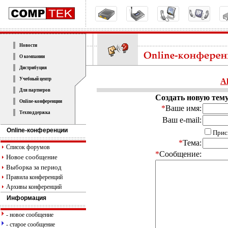
Новости
О компании
Дистрибуция
Учебный центр
A
Для партнеров
Создать новую тем
Online-конференции
*
Ваше имя:
Техподдержка
Ваш e-mail:
Online-конференции
Прис
*
Тема:
Список форумов
*
Сообщение:
Новое сообщение
Выборка за период
Правила конференций
Архивы конференций
Информация
- новое сообщение
- старое сообщение